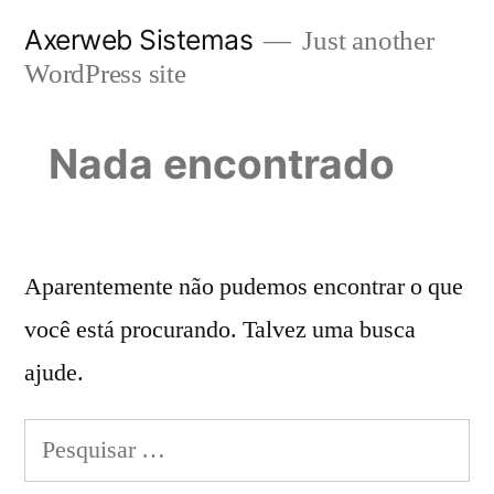
Pular
Axerweb Sistemas
Just another
para
WordPress site
o
conteúdo
Nada encontrado
Aparentemente não pudemos encontrar o que
você está procurando. Talvez uma busca
ajude.
Pesquisar
por: