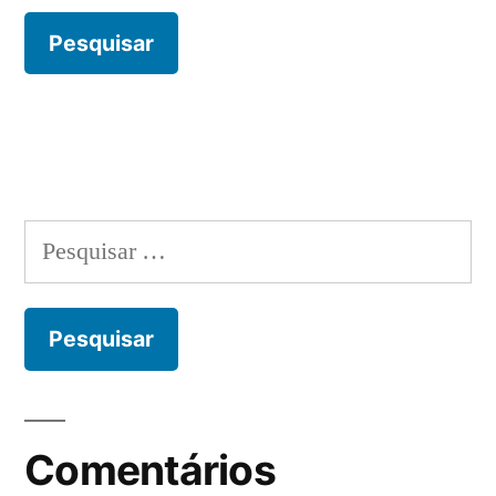
Pesquisar
por:
Comentários