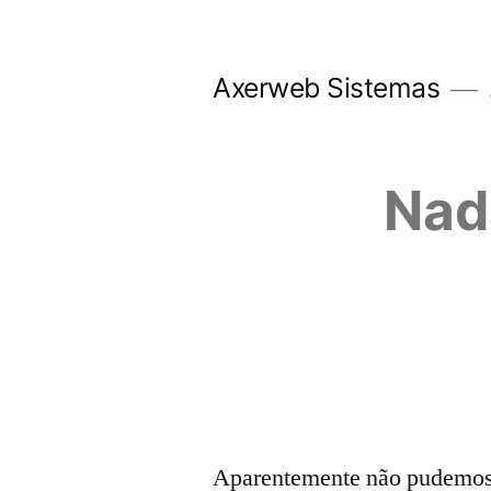
Pular
para
Axerweb Sistemas
o
conteúdo
Nad
Aparentemente não pudemos e