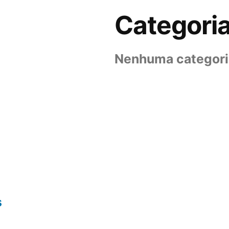
Categori
Nenhuma categori
s