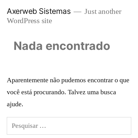
Pular
Axerweb Sistemas
Just another
para
WordPress site
o
conteúdo
Nada encontrado
Aparentemente não pudemos encontrar o que
você está procurando. Talvez uma busca
ajude.
Pesquisar
por: