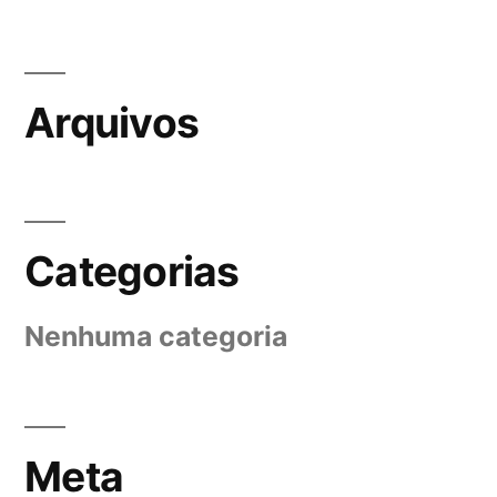
Arquivos
Categorias
Nenhuma categoria
Meta