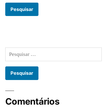
Pesquisar
por:
Comentários