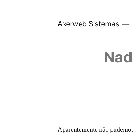
Pular
para
Axerweb Sistemas
o
conteúdo
Nad
Aparentemente não pudemos e