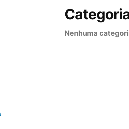
Categori
Nenhuma categori
s