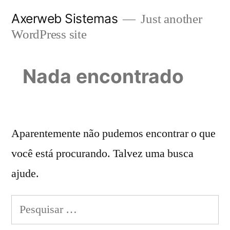
Pular
Axerweb Sistemas
Just another
para
WordPress site
o
conteúdo
Nada encontrado
Aparentemente não pudemos encontrar o que
você está procurando. Talvez uma busca
ajude.
Pesquisar
por: