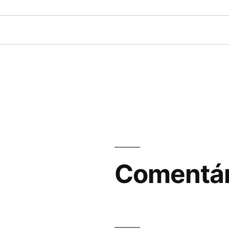
Comentár