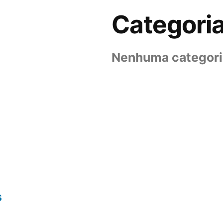
Categori
Nenhuma categori
s