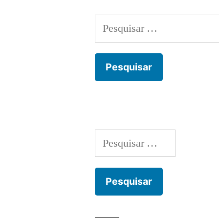
Pesquisar
por:
Pesquisar
por: