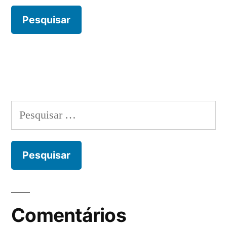
Pesquisar
por:
Comentários