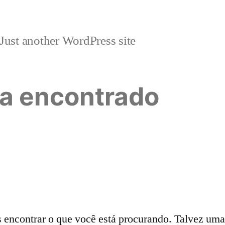
Just another WordPress site
a encontrado
ncontrar o que você está procurando. Talvez uma