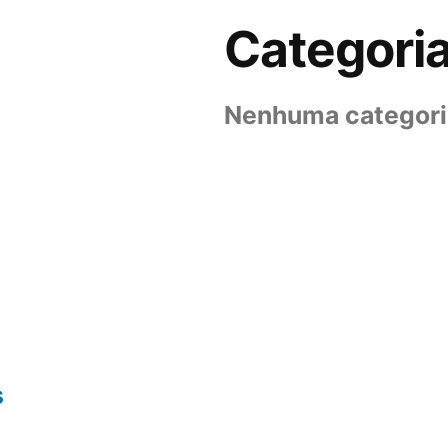
Categori
Nenhuma categori
s