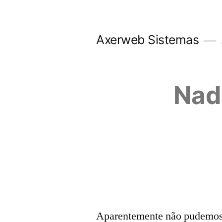
Pular
para
Axerweb Sistemas
o
conteúdo
Nad
Aparentemente não pudemos e