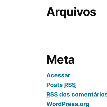
Arquivos
Meta
Acessar
Posts
RSS
RSS
dos comentário
WordPress.org