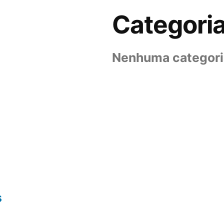
Categori
Nenhuma categori
s