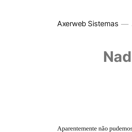
Pular
para
Axerweb Sistemas
o
conteúdo
Nad
Aparentemente não pudemos e