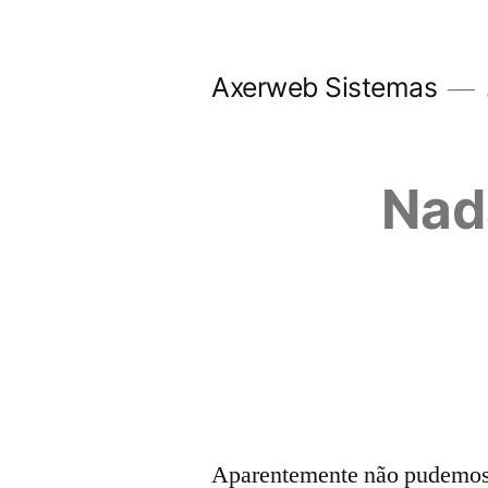
Pular
para
Axerweb Sistemas
o
conteúdo
Nad
Aparentemente não pudemos e