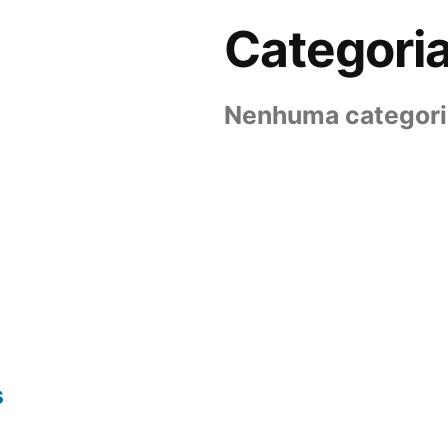
Categori
Nenhuma categori
s